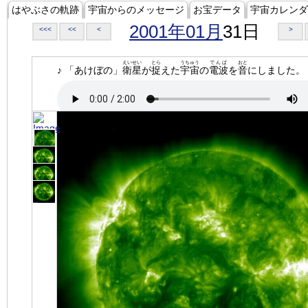
はやぶさの軌跡
宇宙からのメッセージ
お宝データ
宇宙カレンダ
2001年01月
31日
<<<
<<
<
>
えいせい
とら
うちゅう
でんぱ
おと
♪ 「あけぼの」
衛星
が
捉
えた
宇宙
の
電波
を
音
にしました。