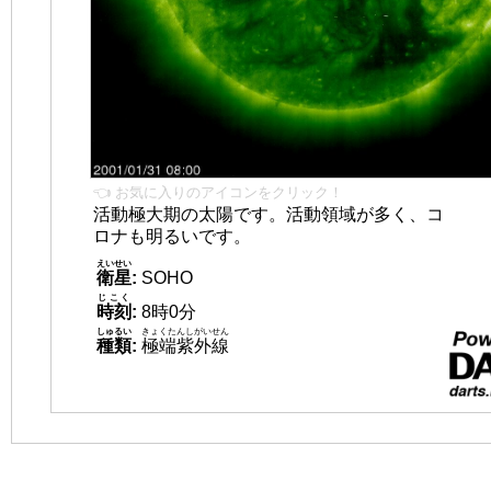
👈 お気に入りのアイコンをクリック！
活動極大期の太陽です。活動領域が多く、コ
ロナも明るいです。
えいせい
衛星
:
SOHO
じこく
時刻
:
8時0分
しゅるい
きょくたんしがいせん
種類
:
極端紫外線