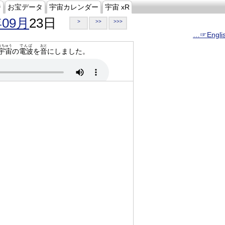
ジ
お宝データ
宇宙カレンダー
宇宙 xR
年09月
23日
>
>>
>>>
…☞Engli
うちゅう
でんぱ
おと
宇宙
の
電波
を
音
にしました。