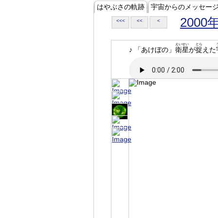
はやぶさの軌跡
宇宙からのメッセー
2000
<<<
<<
<
えいせい
とら
♪ 「あけぼの」
衛星
が
捉
えた