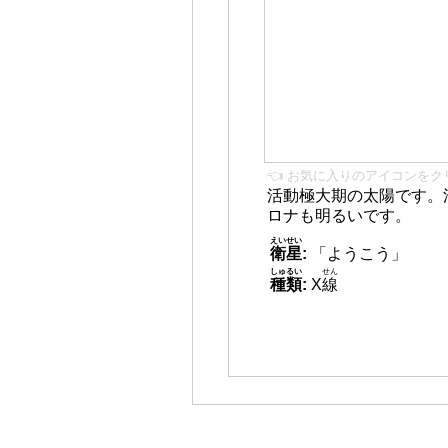
👈 お気に入りのアイコンをク
活動極大期の太陽です。
ロナも明るいです。
えいせい
衛星
:
「ようこう」
しゅるい
せん
種類
:
X
線