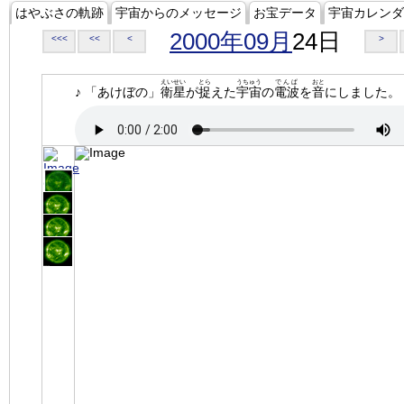
はやぶさの軌跡
宇宙からのメッセージ
お宝データ
宇宙カレンダ
2000年09月
24日
<<<
<<
<
>
えいせい
とら
うちゅう
でんぱ
おと
♪ 「あけぼの」
衛星
が
捉
えた
宇宙
の
電波
を
音
にしました。