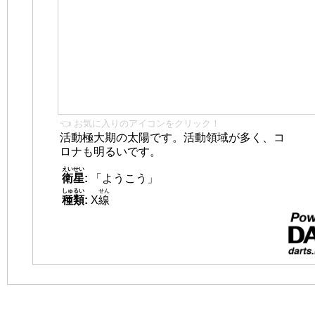
👈 お気に入りのアイコンをクリック！
活動極大期の太陽です。活動領域が多く、コ
ロナも明るいです。
えいせい
衛星
:
「ようこう」
しゅるい
せん
種類
:
X
線