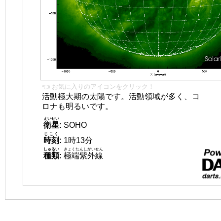
👈 お気に入りのアイコンをクリック！
活動極大期の太陽です。活動領域が多く、コ
ロナも明るいです。
えいせい
衛星
:
SOHO
じこく
時刻
:
1時13分
しゅるい
きょくたんしがいせん
種類
:
極端紫外線