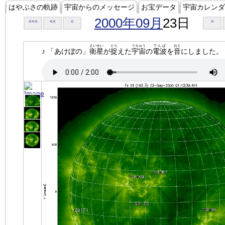
はやぶさの軌跡
宇宙からのメッセージ
お宝データ
宇宙カレンダ
2000年09月
23日
<<<
<<
<
>
えいせい
とら
うちゅう
でんぱ
おと
♪ 「あけぼの」
衛星
が
捉
えた
宇宙
の
電波
を
音
にしました。