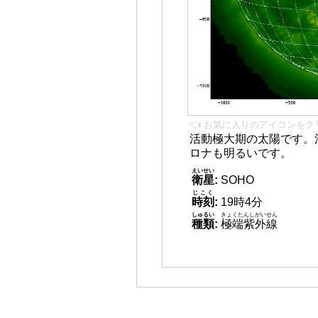
👈 お気に入りのアイコンをク
活動極大期の太陽です。
ロナも明るいです。
えいせい
衛星
:
SOHO
じこく
時刻
:
19時4分
しゅるい
きょくたんしがいせん
種類
:
極端紫外線