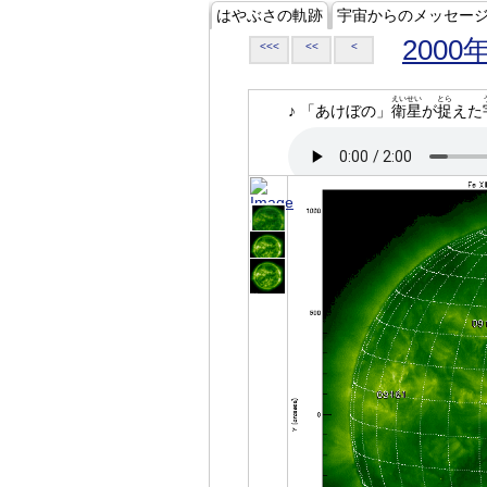
はやぶさの軌跡
宇宙からのメッセー
2000
<<<
<<
<
えいせい
とら
♪ 「あけぼの」
衛星
が
捉
えた