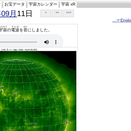
ジ
お宝データ
宇宙カレンダー
宇宙 xR
年09月
11日
>
>>
>>>
…☞Engli
うちゅう
でんぱ
おと
宇宙
の
電波
を
音
にしました。