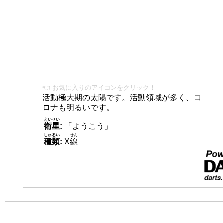
👈 お気に入りのアイコンをクリック！
活動極大期の太陽です。活動領域が多く、コ
ロナも明るいです。
えいせい
衛星
:
「ようこう」
しゅるい
せん
種類
:
X
線