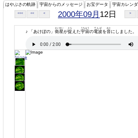
はやぶさの軌跡
宇宙からのメッセージ
お宝データ
宇宙カレンダ
2000年09月
12日
<<<
<<
<
>
えいせい
とら
うちゅう
でんぱ
おと
♪ 「あけぼの」
衛星
が
捉
えた
宇宙
の
電波
を
音
にしました。