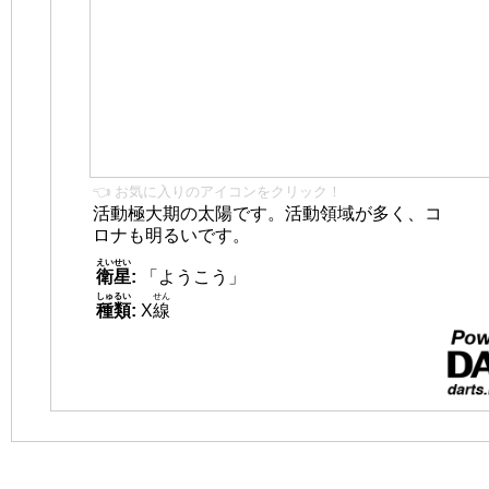
👈 お気に入りのアイコンをクリック！
活動極大期の太陽です。活動領域が多く、コ
ロナも明るいです。
えいせい
衛星
:
「ようこう」
しゅるい
せん
種類
:
X
線