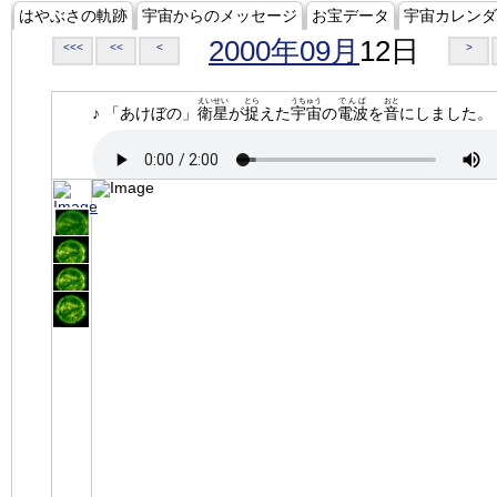
はやぶさの軌跡
宇宙からのメッセージ
お宝データ
宇宙カレンダ
2000年09月
12日
<<<
<<
<
>
えいせい
とら
うちゅう
でんぱ
おと
♪ 「あけぼの」
衛星
が
捉
えた
宇宙
の
電波
を
音
にしました。