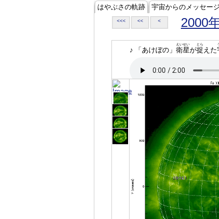
はやぶさの軌跡
宇宙からのメッセー
2000
<<<
<<
<
えいせい
とら
♪ 「あけぼの」
衛星
が
捉
えた