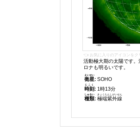
👈 お気に入りのアイコンをク
活動極大期の太陽です。
ロナも明るいです。
えいせい
衛星
:
SOHO
じこく
時刻
:
1時13分
しゅるい
きょくたんしがいせん
種類
:
極端紫外線