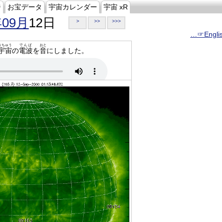
ジ
お宝データ
宇宙カレンダー
宇宙 xR
年09月
12日
>
>>
>>>
…☞Engli
うちゅう
でんぱ
おと
宇宙
の
電波
を
音
にしました。