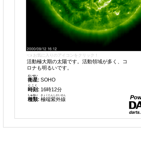
👈 お気に入りのアイコンをクリック！
活動極大期の太陽です。活動領域が多く、コ
ロナも明るいです。
えいせい
衛星
:
SOHO
じこく
時刻
:
16時12分
しゅるい
きょくたんしがいせん
種類
:
極端紫外線