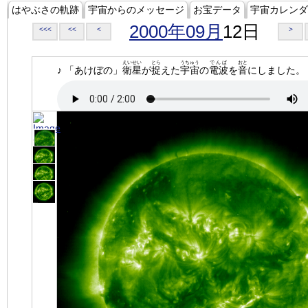
はやぶさの軌跡
宇宙からのメッセージ
お宝データ
宇宙カレンダ
2000年09月
12日
<<<
<<
<
>
えいせい
とら
うちゅう
でんぱ
おと
♪ 「あけぼの」
衛星
が
捉
えた
宇宙
の
電波
を
音
にしました。