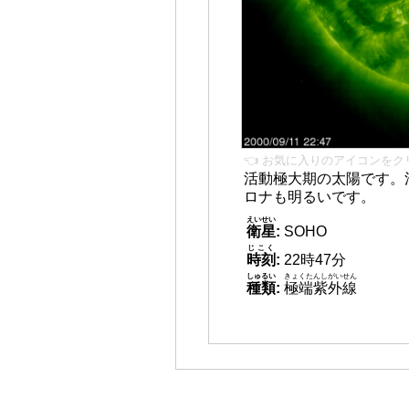
👈 お気に入りのアイコンをク
活動極大期の太陽です。
ロナも明るいです。
えいせい
衛星
:
SOHO
じこく
時刻
:
22時47分
しゅるい
きょくたんしがいせん
種類
:
極端紫外線