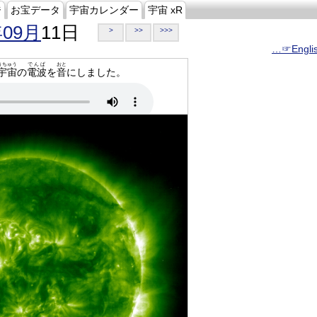
ジ
お宝データ
宇宙カレンダー
宇宙 xR
年09月
11日
>
>>
>>>
…☞Engli
うちゅう
でんぱ
おと
宇宙
の
電波
を
音
にしました。