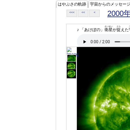
はやぶさの軌跡
宇宙からのメッセー
2000
<<<
<<
<
えいせい
とら
♪ 「あけぼの」
衛星
が
捉
えた