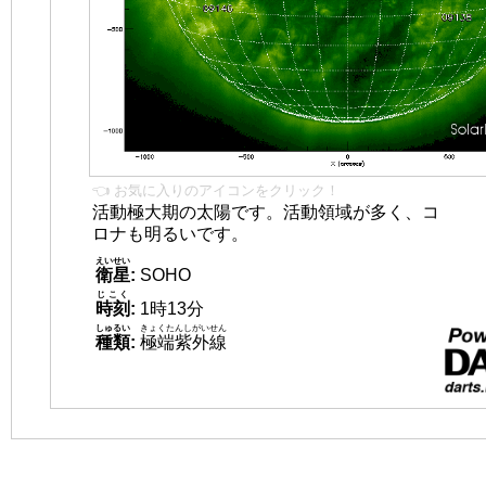
👈 お気に入りのアイコンをクリック！
活動極大期の太陽です。活動領域が多く、コ
ロナも明るいです。
えいせい
衛星
:
SOHO
じこく
時刻
:
1時13分
しゅるい
きょくたんしがいせん
種類
:
極端紫外線