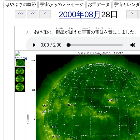
はやぶさの軌跡
宇宙からのメッセージ
お宝データ
宇宙カレンダ
2000年08月
28日
<<<
<<
<
>
えいせい
とら
うちゅう
でんぱ
おと
♪ 「あけぼの」
衛星
が
捉
えた
宇宙
の
電波
を
音
にしました。