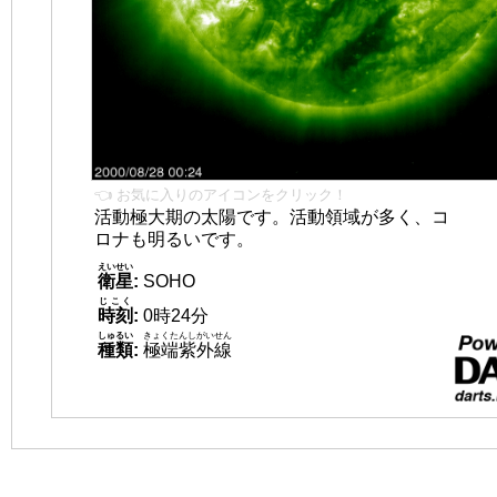
👈 お気に入りのアイコンをクリック！
活動極大期の太陽です。活動領域が多く、コ
ロナも明るいです。
えいせい
衛星
:
SOHO
じこく
時刻
:
0時24分
しゅるい
きょくたんしがいせん
種類
:
極端紫外線