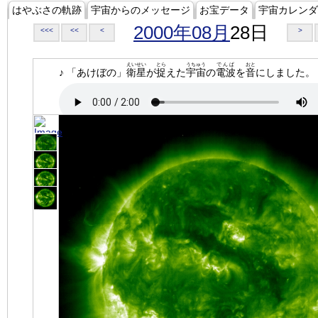
はやぶさの軌跡
宇宙からのメッセージ
お宝データ
宇宙カレンダ
2000年08月
28日
<<<
<<
<
>
えいせい
とら
うちゅう
でんぱ
おと
♪ 「あけぼの」
衛星
が
捉
えた
宇宙
の
電波
を
音
にしました。