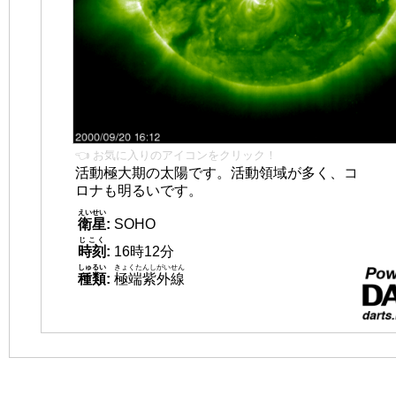
👈 お気に入りのアイコンをクリック！
活動極大期の太陽です。活動領域が多く、コ
ロナも明るいです。
えいせい
衛星
:
SOHO
じこく
時刻
:
16時12分
しゅるい
きょくたんしがいせん
種類
:
極端紫外線