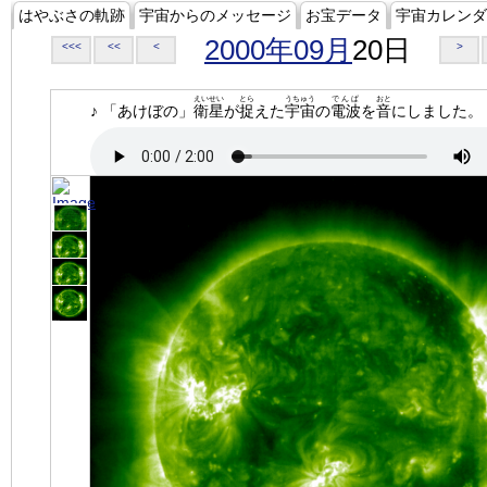
はやぶさの軌跡
宇宙からのメッセージ
お宝データ
宇宙カレンダ
2000年09月
20日
<<<
<<
<
>
えいせい
とら
うちゅう
でんぱ
おと
♪ 「あけぼの」
衛星
が
捉
えた
宇宙
の
電波
を
音
にしました。