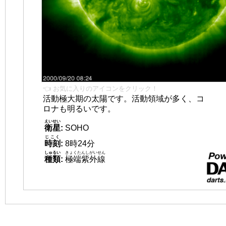
👈 お気に入りのアイコンをクリック！
活動極大期の太陽です。活動領域が多く、コ
ロナも明るいです。
えいせい
衛星
:
SOHO
じこく
時刻
:
8時24分
しゅるい
きょくたんしがいせん
種類
:
極端紫外線