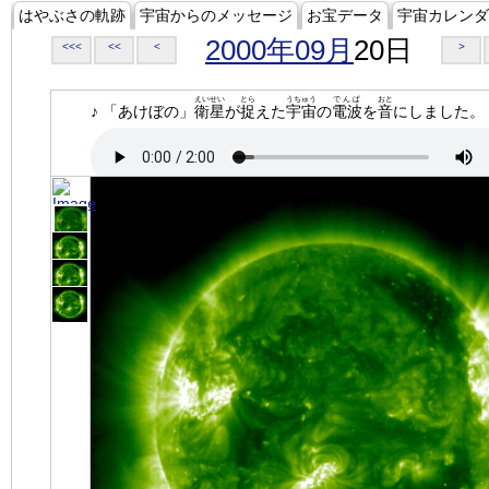
はやぶさの軌跡
宇宙からのメッセージ
お宝データ
宇宙カレンダ
2000年09月
20日
<<<
<<
<
>
えいせい
とら
うちゅう
でんぱ
おと
♪ 「あけぼの」
衛星
が
捉
えた
宇宙
の
電波
を
音
にしました。