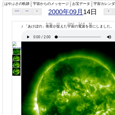
はやぶさの軌跡
宇宙からのメッセージ
お宝データ
宇宙カレンダ
2000年09月
14日
<<<
<<
<
>
えいせい
とら
うちゅう
でんぱ
おと
♪ 「あけぼの」
衛星
が
捉
えた
宇宙
の
電波
を
音
にしました。