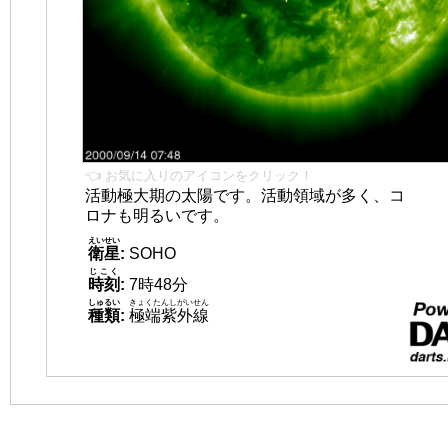
👈 お気に入りのアイコンをクリック！
活動極大期の太陽です。活動領域が多く、コ
ロナも明るいです。
えいせい
衛星
:
SOHO
じこく
時刻
:
7時48分
しゅるい
きょくたんしがいせん
種類
:
極端紫外線