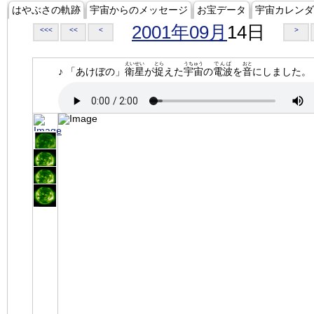
はやぶさの軌跡
宇宙からのメッセージ
お宝データ
宇宙カレンダ
2001年09月
14日
<<<
<<
<
>
えいせい
とら
うちゅう
でんぱ
おと
♪ 「あけぼの」
衛星
が
捉
えた
宇宙
の
電波
を
音
にしました。