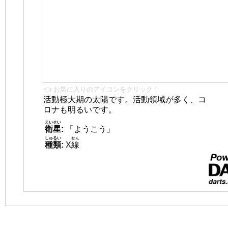
👈 お気に入りのアイコンをクリック！
活動極大期の太陽です。活動領域が多く、コ
ロナも明るいです。
えいせい
衛星
:
「ようこう」
しゅるい
せん
種類
:
X
線