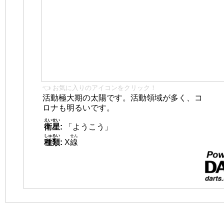
👈 お気に入りのアイコンをクリック！
活動極大期の太陽です。活動領域が多く、コ
ロナも明るいです。
えいせい
衛星
:
「ようこう」
しゅるい
せん
種類
:
X
線