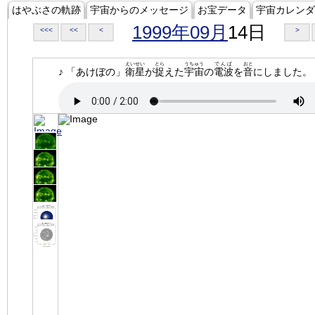
はやぶさの軌跡
宇宙からのメッセージ
お宝データ
宇宙カレンダ
1999年09月
14日
<<<
<<
<
>
えいせい
とら
うちゅう
でんぱ
おと
♪ 「あけぼの」
衛星
が
捉
えた
宇宙
の
電波
を
音
にしました。