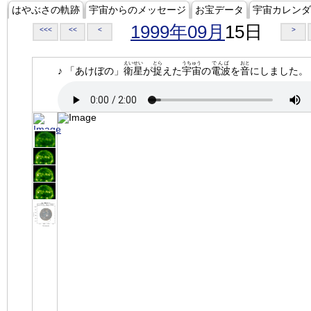
はやぶさの軌跡
宇宙からのメッセージ
お宝データ
宇宙カレンダ
1999年09月
15日
<<<
<<
<
>
えいせい
とら
うちゅう
でんぱ
おと
♪ 「あけぼの」
衛星
が
捉
えた
宇宙
の
電波
を
音
にしました。