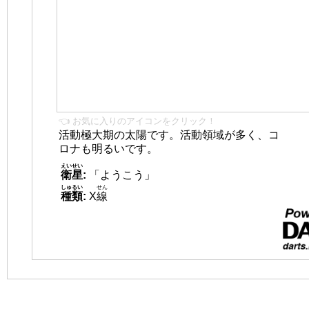
👈 お気に入りのアイコンをクリック！
活動極大期の太陽です。活動領域が多く、コ
ロナも明るいです。
えいせい
衛星
:
「ようこう」
しゅるい
せん
種類
:
X
線