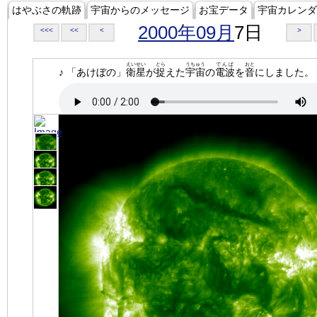
はやぶさの軌跡
宇宙からのメッセージ
お宝データ
宇宙カレンダ
2000年09月
7日
<<<
<<
<
>
えいせい
とら
うちゅう
でんぱ
おと
♪ 「あけぼの」
衛星
が
捉
えた
宇宙
の
電波
を
音
にしました。