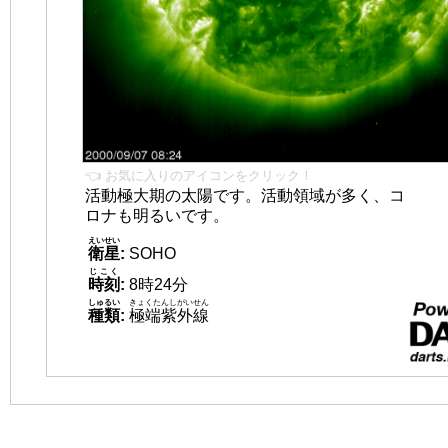
👈 お気に入りのアイコンをクリック！
活動極大期の太陽です。活動領域が多く、コ
ロナも明るいです。
えいせい
衛星
:
SOHO
じこく
時刻
:
8時24分
しゅるい
きょくたんしがいせん
種類
:
極端紫外線