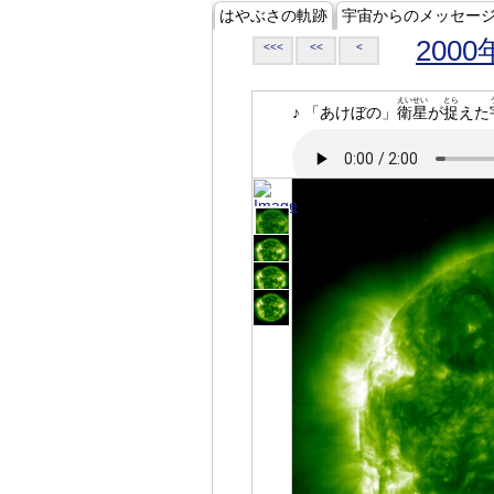
はやぶさの軌跡
宇宙からのメッセー
2000
<<<
<<
<
えいせい
とら
♪ 「あけぼの」
衛星
が
捉
えた