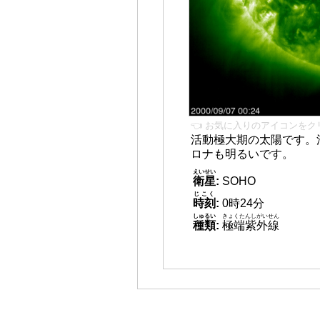
👈 お気に入りのアイコンをク
活動極大期の太陽です。
ロナも明るいです。
えいせい
衛星
:
SOHO
じこく
時刻
:
0時24分
しゅるい
きょくたんしがいせん
種類
:
極端紫外線