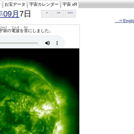
ジ
お宝データ
宇宙カレンダー
宇宙 xR
年09月
7日
>
>>
>>>
…☞Engli
うちゅう
でんぱ
おと
宇宙
の
電波
を
音
にしました。