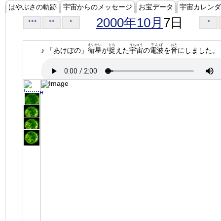
はやぶさの軌跡
宇宙からのメッセージ
お宝データ
宇宙カレンダ
2000年10月
7日
<<<
<<
<
>
えいせい
とら
うちゅう
でんぱ
おと
♪ 「あけぼの」
衛星
が
捉
えた
宇宙
の
電波
を
音
にしました。