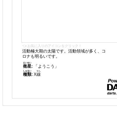
👈 お気に入りのアイコンをクリック！
活動極大期の太陽です。活動領域が多く、コ
ロナも明るいです。
えいせい
衛星
:
「ようこう」
しゅるい
せん
種類
:
X
線