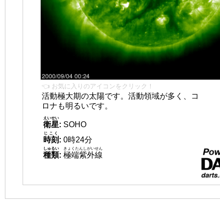
👈 お気に入りのアイコンをクリック！
活動極大期の太陽です。活動領域が多く、コ
ロナも明るいです。
えいせい
衛星
:
SOHO
じこく
時刻
:
0時24分
しゅるい
きょくたんしがいせん
種類
:
極端紫外線