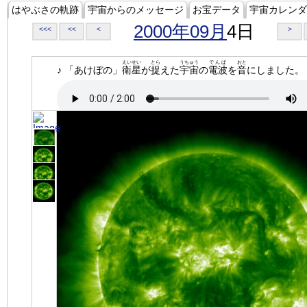
はやぶさの軌跡
宇宙からのメッセージ
お宝データ
宇宙カレンダ
2000年09月
4日
<<<
<<
<
>
えいせい
とら
うちゅう
でんぱ
おと
♪ 「あけぼの」
衛星
が
捉
えた
宇宙
の
電波
を
音
にしました。