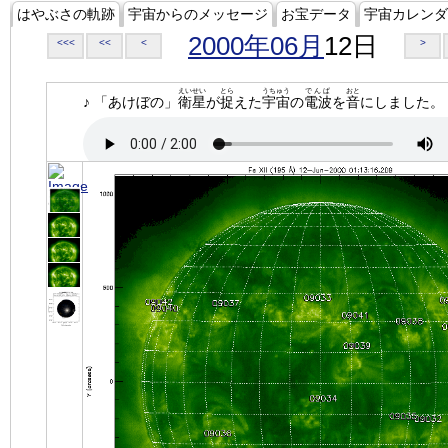
はやぶさの軌跡
宇宙からのメッセージ
お宝データ
宇宙カレンダ
2000年06月
12日
<<<
<<
<
>
えいせい
とら
うちゅう
でんぱ
おと
♪ 「あけぼの」
衛星
が
捉
えた
宇宙
の
電波
を
音
にしました。