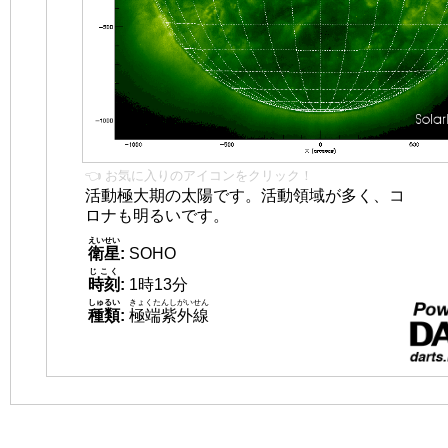
👈 お気に入りのアイコンをクリック！
活動極大期の太陽です。活動領域が多く、コ
ロナも明るいです。
えいせい
衛星
:
SOHO
じこく
時刻
:
1時13分
しゅるい
きょくたんしがいせん
種類
:
極端紫外線