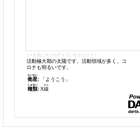
👈 お気に入りのアイコンをクリック！
活動極大期の太陽です。活動領域が多く、コ
ロナも明るいです。
えいせい
衛星
:
「ようこう」
しゅるい
せん
種類
:
X
線