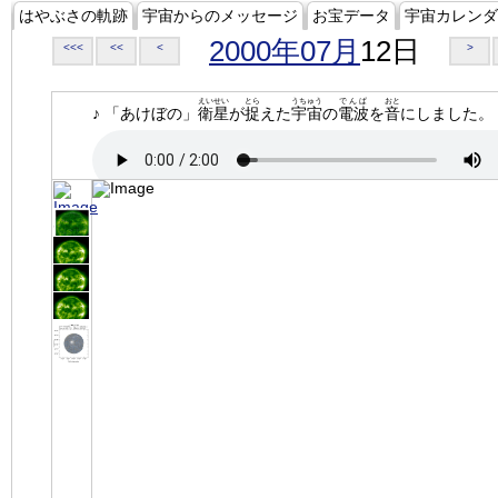
はやぶさの軌跡
宇宙からのメッセージ
お宝データ
宇宙カレンダ
2000年07月
12日
<<<
<<
<
>
えいせい
とら
うちゅう
でんぱ
おと
♪ 「あけぼの」
衛星
が
捉
えた
宇宙
の
電波
を
音
にしました。