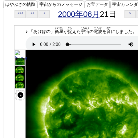
はやぶさの軌跡
宇宙からのメッセージ
お宝データ
宇宙カレンダ
2000年06月
21日
<<<
<<
<
>
えいせい
とら
うちゅう
でんぱ
おと
♪ 「あけぼの」
衛星
が
捉
えた
宇宙
の
電波
を
音
にしました。