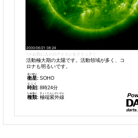
👈 お気に入りのアイコンをクリック！
活動極大期の太陽です。活動領域が多く、コ
ロナも明るいです。
えいせい
衛星
:
SOHO
じこく
時刻
:
8時24分
しゅるい
きょくたんしがいせん
種類
:
極端紫外線