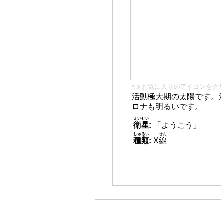
👈 お気に入りのアイコンをク
活動極大期の太陽です。
ロナも明るいです。
えいせい
衛星
:
「ようこう」
しゅるい
せん
種類
:
X
線