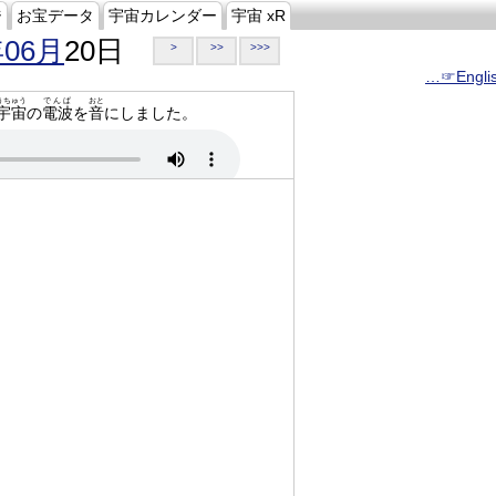
ジ
お宝データ
宇宙カレンダー
宇宙 xR
年06月
20日
>
>>
>>>
…☞Engli
うちゅう
でんぱ
おと
宇宙
の
電波
を
音
にしました。