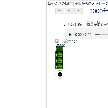
はやぶさの軌跡
宇宙からのメッセー
2000
<<<
<<
<
えいせい
とら
♪ 「あけぼの」
衛星
が
捉
えた