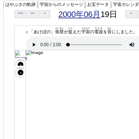
はやぶさの軌跡
宇宙からのメッセージ
お宝データ
宇宙カレンダ
2000年06月
19日
<<<
<<
<
>
えいせい
とら
うちゅう
でんぱ
おと
♪ 「あけぼの」
衛星
が
捉
えた
宇宙
の
電波
を
音
にしました。