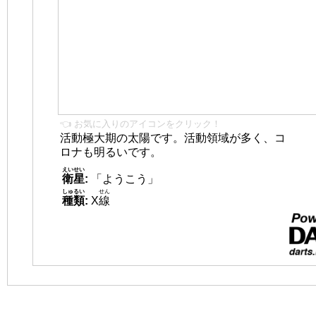
👈 お気に入りのアイコンをクリック！
活動極大期の太陽です。活動領域が多く、コ
ロナも明るいです。
えいせい
衛星
:
「ようこう」
しゅるい
せん
種類
:
X
線