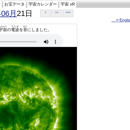
ジ
お宝データ
宇宙カレンダー
宇宙 xR
年06月
21日
>
>>
>>>
…☞Engli
うちゅう
でんぱ
おと
宇宙
の
電波
を
音
にしました。