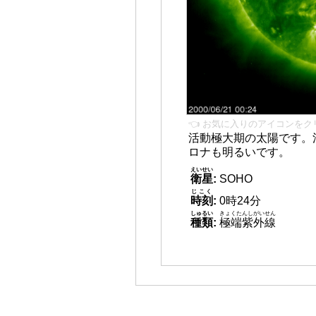
👈 お気に入りのアイコンをク
活動極大期の太陽です。
ロナも明るいです。
えいせい
衛星
:
SOHO
じこく
時刻
:
0時24分
しゅるい
きょくたんしがいせん
種類
:
極端紫外線