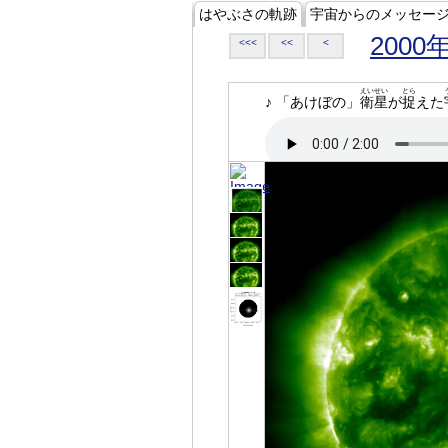
はやぶさの軌跡
宇宙からのメッセー
2000
<<<
<<
<
えいせい
とら
♪ 「あけぼの」
衛星
が
捉
えた