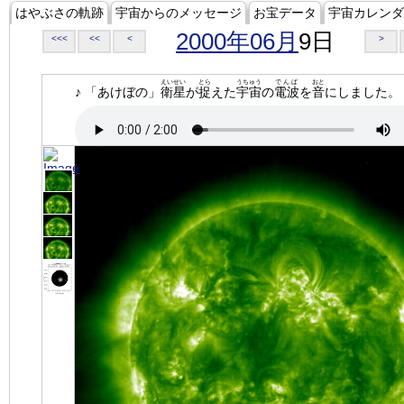
はやぶさの軌跡
宇宙からのメッセージ
お宝データ
宇宙カレンダ
2000年06月
9日
<<<
<<
<
>
えいせい
とら
うちゅう
でんぱ
おと
♪ 「あけぼの」
衛星
が
捉
えた
宇宙
の
電波
を
音
にしました。