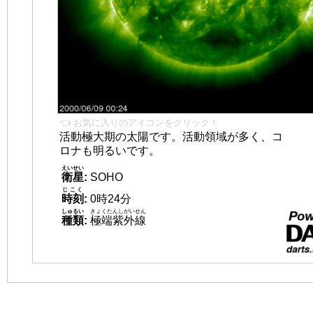
👈 お気に入りのアイコンをクリック！
活動極大期の太陽です。活動領域が多く、コ
ロナも明るいです。
えいせい
衛星
:
SOHO
じこく
時刻
:
0時24分
しゅるい
きょくたんしがいせん
種類
:
極端紫外線