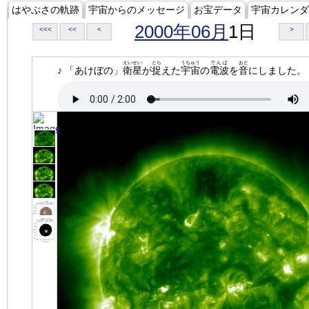
はやぶさの軌跡
宇宙からのメッセージ
お宝データ
宇宙カレンダ
2000年06月
1日
<<<
<<
<
>
えいせい
とら
うちゅう
でんぱ
おと
♪ 「あけぼの」
衛星
が
捉
えた
宇宙
の
電波
を
音
にしました。