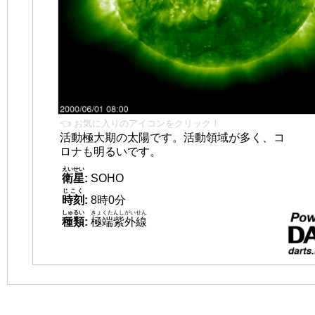
👈 お気に入りのアイコンをクリック！
活動極大期の太陽です。活動領域が多く、コ
ロナも明るいです。
えいせい
衛星
:
SOHO
じこく
時刻
:
8時0分
しゅるい
きょくたんしがいせん
種類
:
極端紫外線