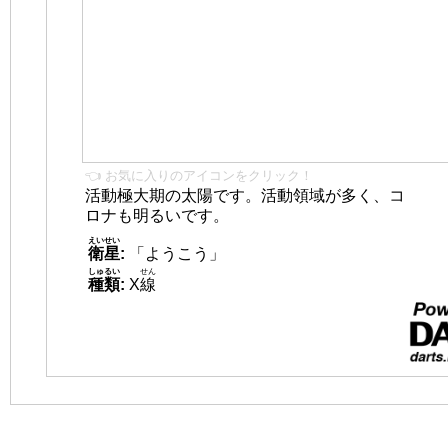
👈 お気に入りのアイコンをクリック！
活動極大期の太陽です。活動領域が多く、コ
ロナも明るいです。
えいせい
衛星
:
「ようこう」
しゅるい
せん
種類
:
X
線