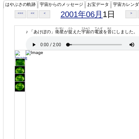
はやぶさの軌跡
宇宙からのメッセージ
お宝データ
宇宙カレンダ
2001年06月
1日
<<<
<<
<
>
えいせい
とら
うちゅう
でんぱ
おと
♪ 「あけぼの」
衛星
が
捉
えた
宇宙
の
電波
を
音
にしました。