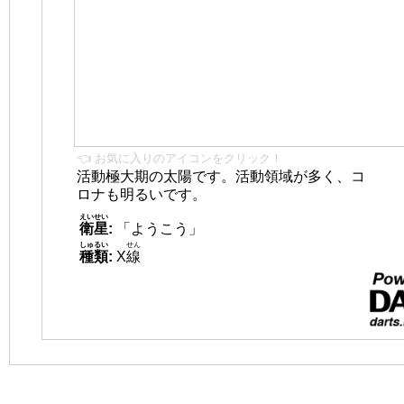
👈 お気に入りのアイコンをクリック！
活動極大期の太陽です。活動領域が多く、コ
ロナも明るいです。
えいせい
衛星
:
「ようこう」
しゅるい
せん
種類
:
X
線