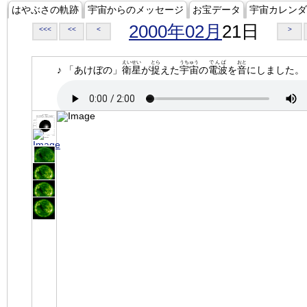
はやぶさの軌跡
宇宙からのメッセージ
お宝データ
宇宙カレンダ
2000年02月
21日
<<<
<<
<
>
えいせい
とら
うちゅう
でんぱ
おと
♪ 「あけぼの」
衛星
が
捉
えた
宇宙
の
電波
を
音
にしました。