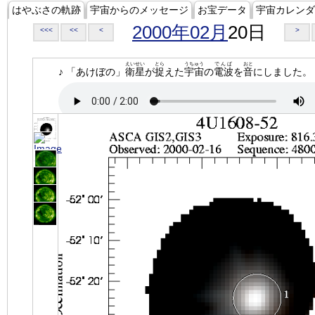
はやぶさの軌跡
宇宙からのメッセージ
お宝データ
宇宙カレンダ
2000年02月
20日
<<<
<<
<
>
えいせい
とら
うちゅう
でんぱ
おと
♪ 「あけぼの」
衛星
が
捉
えた
宇宙
の
電波
を
音
にしました。