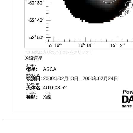
👈 お気に入りのアイコンをクリック！
X線連星
えいせい
衛星
:
ASCA
かんそく
び
観測
日
:
2000年02月13日 - 2000年02月24日
てんたいめい
天体名
:
4U1608-52
しゅるい
せん
種類
:
X
線