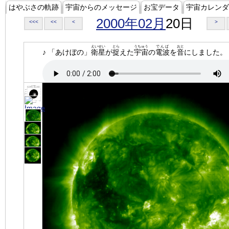
はやぶさの軌跡
宇宙からのメッセージ
お宝データ
宇宙カレンダ
2000年02月
20日
<<<
<<
<
>
えいせい
とら
うちゅう
でんぱ
おと
♪ 「あけぼの」
衛星
が
捉
えた
宇宙
の
電波
を
音
にしました。