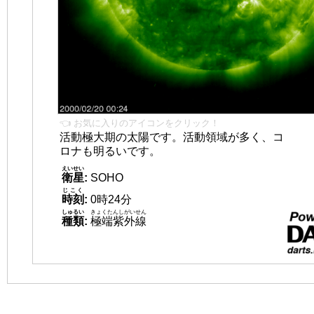
👈 お気に入りのアイコンをクリック！
活動極大期の太陽です。活動領域が多く、コ
ロナも明るいです。
えいせい
衛星
:
SOHO
じこく
時刻
:
0時24分
しゅるい
きょくたんしがいせん
種類
:
極端紫外線