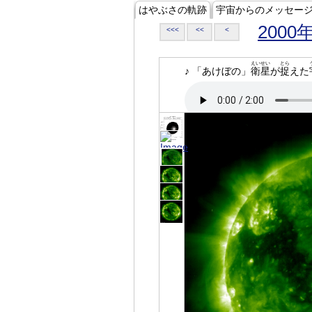
はやぶさの軌跡
宇宙からのメッセー
2000
<<<
<<
<
えいせい
とら
♪ 「あけぼの」
衛星
が
捉
えた