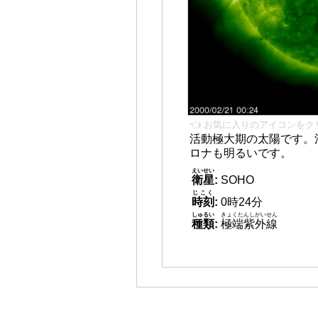
👈 お気に入りのアイコンをク
活動極大期の太陽です。
ロナも明るいです。
えいせい
衛星
:
SOHO
じこく
時刻
:
0時24分
しゅるい
きょくたんしがいせん
種類
:
極端紫外線