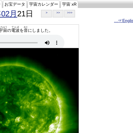
ジ
お宝データ
宇宙カレンダー
宇宙 xR
年02月
21日
>
>>
>>>
…☞Engli
うちゅう
でんぱ
おと
宇宙
の
電波
を
音
にしました。