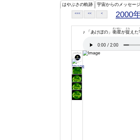
はやぶさの軌跡
宇宙からのメッセー
2000
<<<
<<
<
えいせい
とら
♪ 「あけぼの」
衛星
が
捉
えた