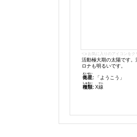
👈 お気に入りのアイコンをク
活動極大期の太陽です。
ロナも明るいです。
えいせい
衛星
:
「ようこう」
しゅるい
せん
種類
:
X
線