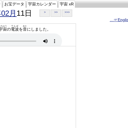
ジ
お宝データ
宇宙カレンダー
宇宙 xR
年02月
11日
>
>>
>>>
…☞Engli
うちゅう
でんぱ
おと
宇宙
の
電波
を
音
にしました。