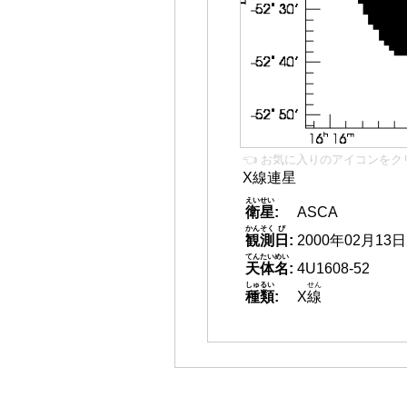
👈 お気に入りのアイコンをク
X線連星
えいせい
衛星
:
ASCA
かんそく
び
観測
日
:
2000年02月13日
てんたいめい
天体名
:
4U1608-52
しゅるい
せん
種類
:
X
線