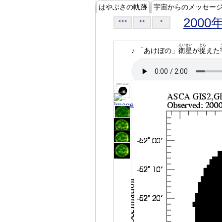
はやぶさの軌跡
宇宙からのメッセー
2000
<<<
<<
<
えいせい
とら
♪ 「あけぼの」
衛星
が
捉
えた