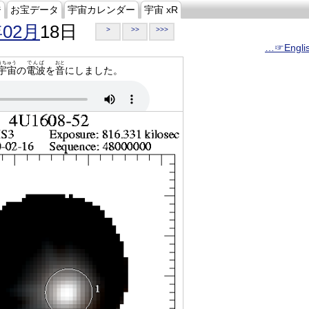
ジ
お宝データ
宇宙カレンダー
宇宙 xR
年02月
18日
>
>>
>>>
…☞Engli
うちゅう
でんぱ
おと
宇宙
の
電波
を
音
にしました。