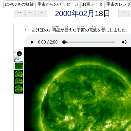
はやぶさの軌跡
宇宙からのメッセージ
お宝データ
宇宙カレンダ
2000年02月
18日
<<<
<<
<
>
えいせい
とら
うちゅう
でんぱ
おと
♪ 「あけぼの」
衛星
が
捉
えた
宇宙
の
電波
を
音
にしました。