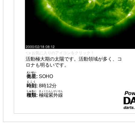
👈 お気に入りのアイコンをクリック！
活動極大期の太陽です。活動領域が多く、コ
ロナも明るいです。
えいせい
衛星
:
SOHO
じこく
時刻
:
8時12分
しゅるい
きょくたんしがいせん
種類
:
極端紫外線