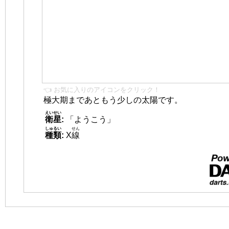
👈 お気に入りのアイコンをクリック！
極大期まであともう少しの太陽です。
えいせい
衛星
:
「ようこう」
しゅるい
せん
種類
:
X
線