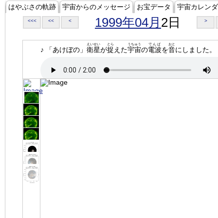
はやぶさの軌跡
宇宙からのメッセージ
お宝データ
宇宙カレンダ
1999年04月
2日
<<<
<<
<
>
えいせい
とら
うちゅう
でんぱ
おと
♪ 「あけぼの」
衛星
が
捉
えた
宇宙
の
電波
を
音
にしました。