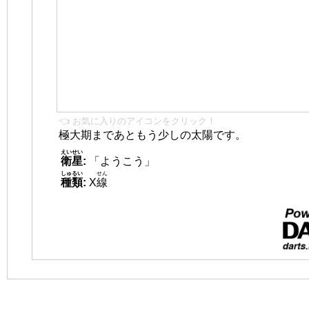
👈 お気に入りのアイコンをクリック！
極大期まであともう少しの太陽です。
えいせい
衛星
:
「ようこう」
しゅるい
せん
種類
:
X
線