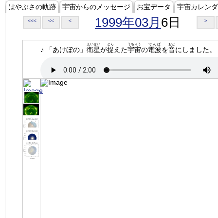
はやぶさの軌跡
宇宙からのメッセージ
お宝データ
宇宙カレンダ
1999年03月
6日
<<<
<<
<
>
えいせい
とら
うちゅう
でんぱ
おと
♪ 「あけぼの」
衛星
が
捉
えた
宇宙
の
電波
を
音
にしました。