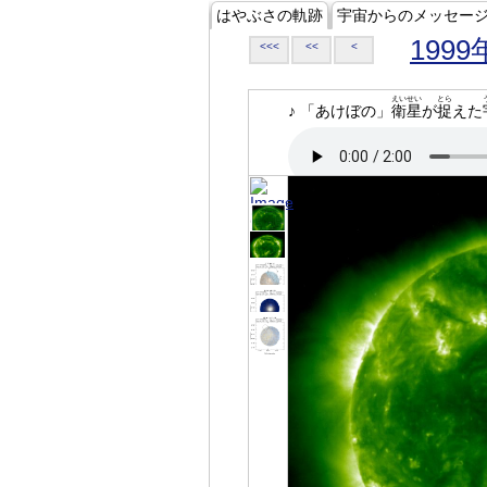
はやぶさの軌跡
宇宙からのメッセー
1999
<<<
<<
<
えいせい
とら
♪ 「あけぼの」
衛星
が
捉
えた