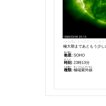
👈 お気に入りのアイコンをク
極大期まであともう少し
えいせい
衛星
:
SOHO
じこく
時刻
:
23時13分
しゅるい
きょくたんしがいせん
種類
:
極端紫外線