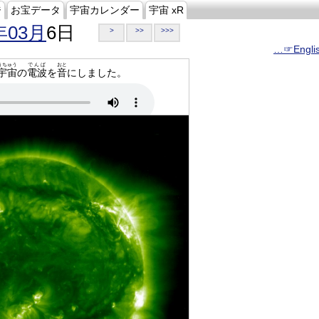
ジ
お宝データ
宇宙カレンダー
宇宙 xR
年03月
6日
>
>>
>>>
…☞Engli
うちゅう
でんぱ
おと
宇宙
の
電波
を
音
にしました。