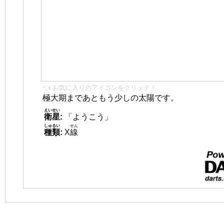
👈 お気に入りのアイコンをクリック！
極大期まであともう少しの太陽です。
えいせい
衛星
:
「ようこう」
しゅるい
せん
種類
:
X
線