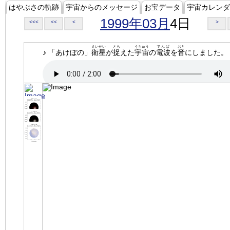
はやぶさの軌跡
宇宙からのメッセージ
お宝データ
宇宙カレンダ
1999年03月
4日
<<<
<<
<
>
えいせい
とら
うちゅう
でんぱ
おと
♪ 「あけぼの」
衛星
が
捉
えた
宇宙
の
電波
を
音
にしました。