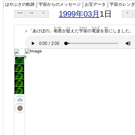
はやぶさの軌跡
宇宙からのメッセージ
お宝データ
宇宙カレンダ
1999年03月
1日
<<<
<<
<
>
えいせい
とら
うちゅう
でんぱ
おと
♪ 「あけぼの」
衛星
が
捉
えた
宇宙
の
電波
を
音
にしました。