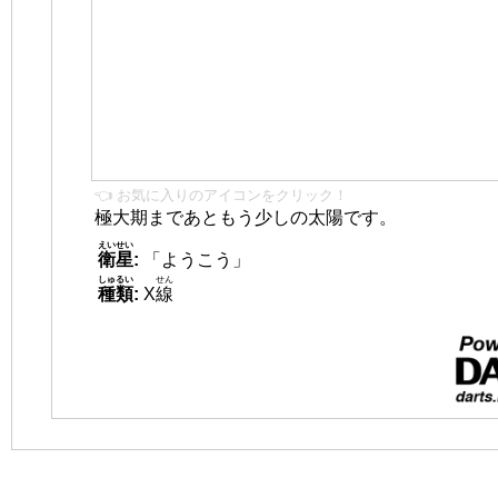
👈 お気に入りのアイコンをクリック！
極大期まであともう少しの太陽です。
えいせい
衛星
:
「ようこう」
しゅるい
せん
種類
:
X
線