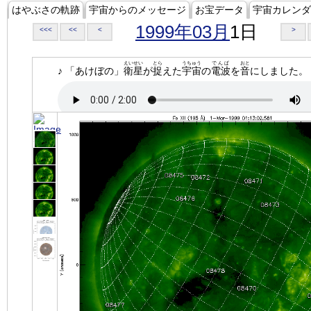
はやぶさの軌跡
宇宙からのメッセージ
お宝データ
宇宙カレンダ
1999年03月
1日
<<<
<<
<
>
えいせい
とら
うちゅう
でんぱ
おと
♪ 「あけぼの」
衛星
が
捉
えた
宇宙
の
電波
を
音
にしました。