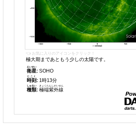
👈 お気に入りのアイコンをクリック！
極大期まであともう少しの太陽です。
えいせい
衛星
:
SOHO
じこく
時刻
:
1時13分
しゅるい
きょくたんしがいせん
種類
:
極端紫外線