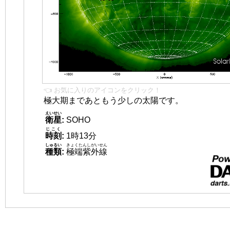
👈 お気に入りのアイコンをクリック！
極大期まであともう少しの太陽です。
えいせい
衛星
:
SOHO
じこく
時刻
:
1時13分
しゅるい
きょくたんしがいせん
種類
:
極端紫外線