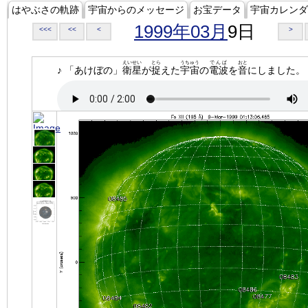
はやぶさの軌跡
宇宙からのメッセージ
お宝データ
宇宙カレンダ
1999年03月
9日
<<<
<<
<
>
えいせい
とら
うちゅう
でんぱ
おと
♪ 「あけぼの」
衛星
が
捉
えた
宇宙
の
電波
を
音
にしました。