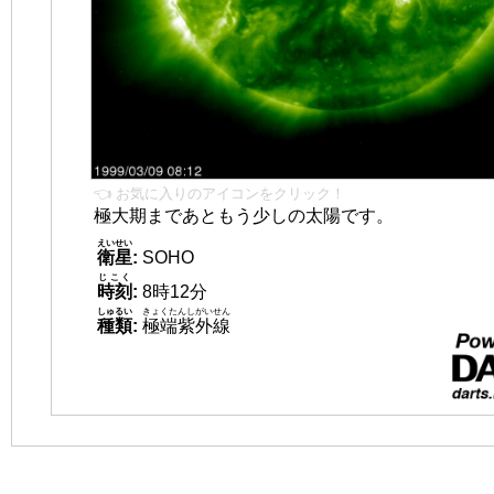
👈 お気に入りのアイコンをクリック！
極大期まであともう少しの太陽です。
えいせい
衛星
:
SOHO
じこく
時刻
:
8時12分
しゅるい
きょくたんしがいせん
種類
:
極端紫外線