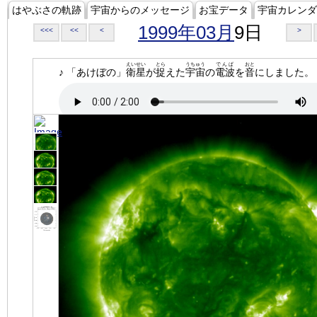
はやぶさの軌跡
宇宙からのメッセージ
お宝データ
宇宙カレンダ
1999年03月
9日
<<<
<<
<
>
えいせい
とら
うちゅう
でんぱ
おと
♪ 「あけぼの」
衛星
が
捉
えた
宇宙
の
電波
を
音
にしました。