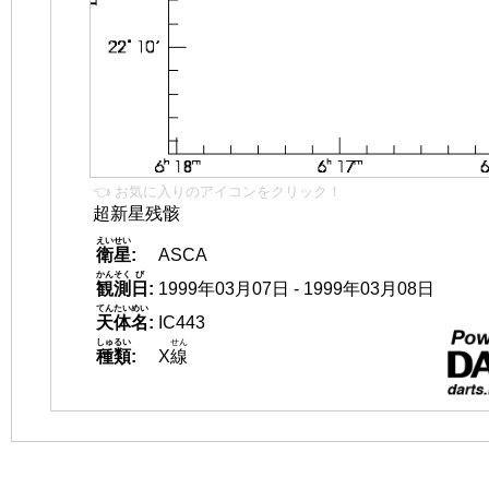
👈 お気に入りのアイコンをクリック！
超新星残骸
えいせい
衛星
:
ASCA
かんそく
び
観測
日
:
1999年03月07日 - 1999年03月08日
てんたいめい
天体名
:
IC443
しゅるい
せん
種類
:
X
線