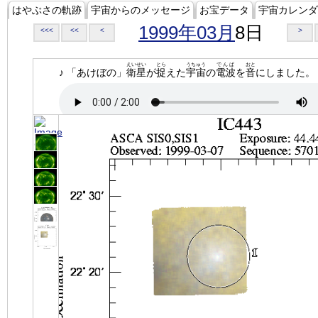
はやぶさの軌跡
宇宙からのメッセージ
お宝データ
宇宙カレンダ
1999年03月
8日
<<<
<<
<
>
えいせい
とら
うちゅう
でんぱ
おと
♪ 「あけぼの」
衛星
が
捉
えた
宇宙
の
電波
を
音
にしました。