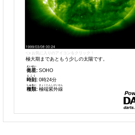
👈 お気に入りのアイコンをクリック！
極大期まであともう少しの太陽です。
えいせい
衛星
:
SOHO
じこく
時刻
:
0時24分
しゅるい
きょくたんしがいせん
種類
:
極端紫外線