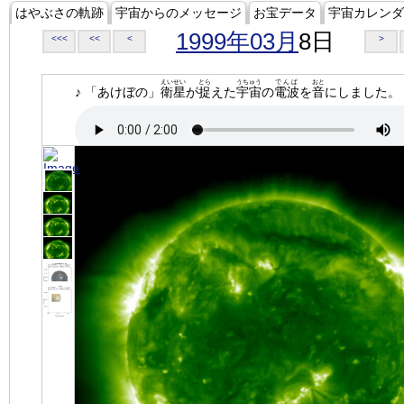
はやぶさの軌跡
宇宙からのメッセージ
お宝データ
宇宙カレンダ
1999年03月
8日
<<<
<<
<
>
えいせい
とら
うちゅう
でんぱ
おと
♪ 「あけぼの」
衛星
が
捉
えた
宇宙
の
電波
を
音
にしました。