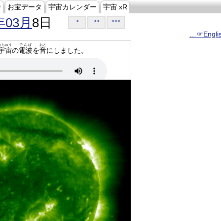
ジ
お宝データ
宇宙カレンダー
宇宙 xR
年03月
8日
>
>>
>>>
…☞Engli
うちゅう
でんぱ
おと
宇宙
の
電波
を
音
にしました。