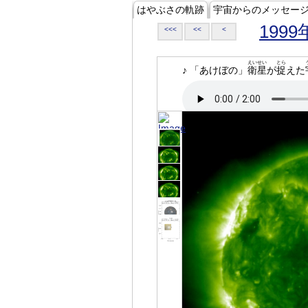
はやぶさの軌跡
宇宙からのメッセー
1999
<<<
<<
<
えいせい
とら
♪ 「あけぼの」
衛星
が
捉
えた