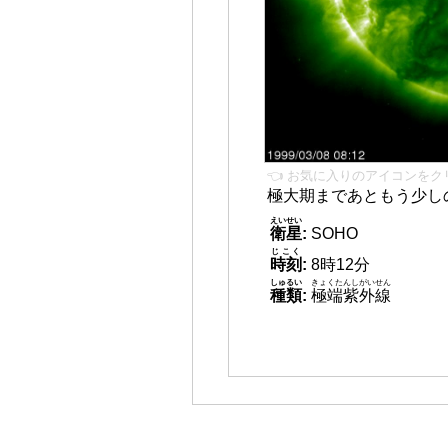
👈 お気に入りのアイコンをク
極大期まであともう少し
えいせい
衛星
:
SOHO
じこく
時刻
:
8時12分
しゅるい
きょくたんしがいせん
種類
:
極端紫外線