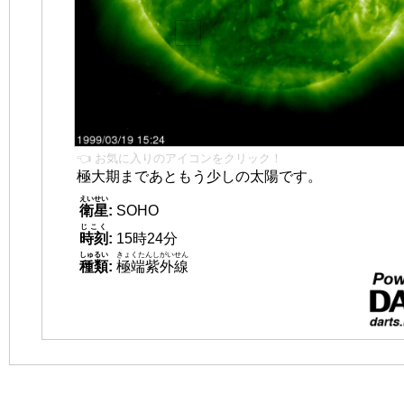
👈 お気に入りのアイコンをクリック！
極大期まであともう少しの太陽です。
えいせい
衛星
:
SOHO
じこく
時刻
:
15時24分
しゅるい
きょくたんしがいせん
種類
:
極端紫外線